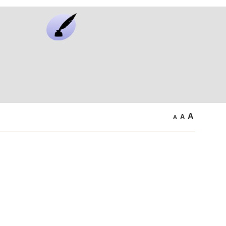
A
A
A