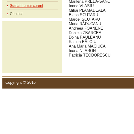
Marilena PREDA-SÂNC
Sumar numar curent
Ioana VLASIU
Mihai PLĂMĂDEALĂ
Contact
Elena SCUTARU
Marcel SCUTARU
Maria RĂDUCANU
Andreea FOANENE
Daniela ZBARCEA
Doina PĂULEANU
Raluca BĂLOIU
Ana Maria MĂCIUCA
Ioana N.-ARON
Patricia TEODORESCU
Copyright © 2016