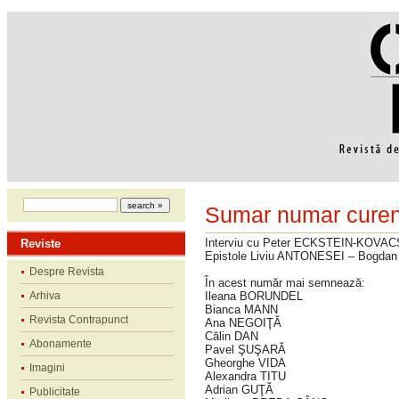
Sumar numar curen
Interviu cu Peter ECKSTEIN-KOVAC
Reviste
Epistole Liviu ANTONESEI – Bogd
Despre Revista
În acest număr mai semnează:
Arhiva
Ileana BORUNDEL
Bianca MANN
Revista Contrapunct
Ana NEGOIŢĂ
Călin DAN
Abonamente
Pavel ŞUŞARĂ
Gheorghe VIDA
Imagini
Alexandra TITU
Adrian GUŢĂ
Publicitate